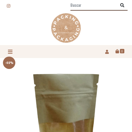
0
-40%