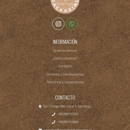
INFORMACIÓN
Quiénes somos
¿Cómo comprar?
Contacto
Cambios y Devoluciones
Términos y Condiciones
CONTACTO
San Diego 666 Local 1, Santiago
+56998720521
+56996793869