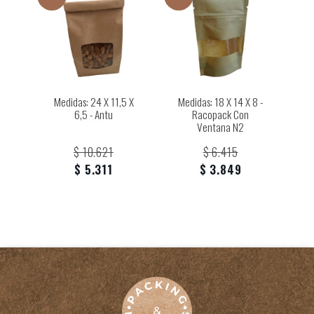
Medidas: 24 X 11,5 X
Medidas: 18 X 14 X 8 -
6,5 - Antu
Racopack Con
Ventana N2
$ 10.621
$ 6.415
$ 5.311
$ 3.849