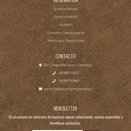
Quiénes somos
¿Cómo comprar?
Contacto
Cambios y Devoluciones
Términos y Condiciones
CONTACTO
San Diego 666 Local 1, Santiago
+56998720521
+56996793869
packing@packingimpresores.cl
NEWSLETTER
Sé el primero en enterarte de nuestras nuevas colecciones, ventas especiales y
beneficios exclusivos.