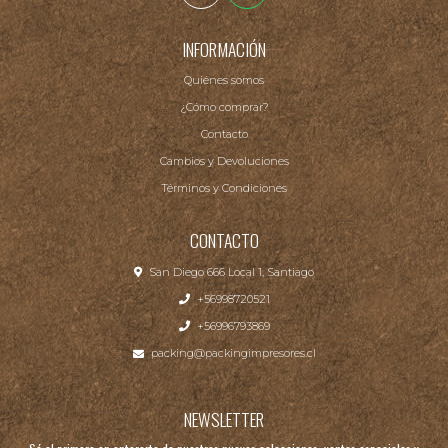
INFORMACIÓN
Quiénes somos
¿Cómo comprar?
Contacto
Cambios y Devoluciones
Términos y Condiciones
CONTACTO
San Diego 666 Local 1, Santiago
+56998720521
+56996793869
packing@packingimpresores.cl
NEWSLETTER