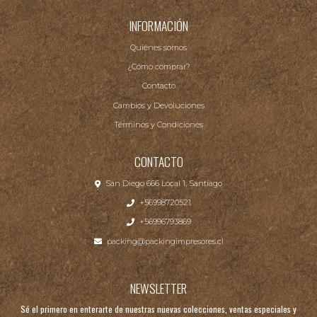
INFORMACIÓN
Quiénes somos
¿Cómo comprar?
Contacto
Cambios y Devoluciones
Términos y Condiciones
CONTACTO
San Diego 666 Local 1, Santiago
+56998720521
+56996793869
packing@packingimpresores.cl
NEWSLETTER
Sé el primero en enterarte de nuestras nuevas colecciones, ventas especiales y