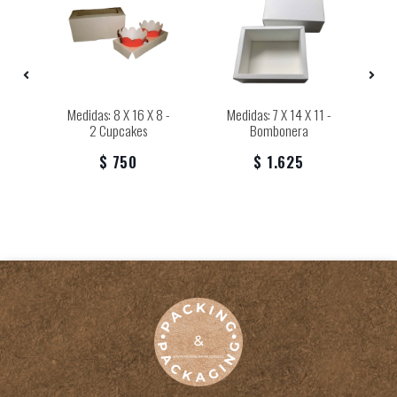
 X
Medidas: 8 X 16 X 8 -
Medidas: 7 X 14 X 11 -
M
2 Cupcakes
Bombonera
$ 750
$ 1.625